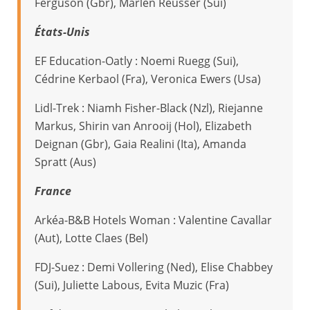
Ferguson (Gbr), Marlen Reusser (Sui)
États-Unis
EF Education-Oatly : Noemi Ruegg (Sui),
Cédrine Kerbaol (Fra), Veronica Ewers (Usa)
Lidl-Trek : Niamh Fisher-Black (Nzl), Riejanne
Markus, Shirin van Anrooij (Hol), Elizabeth
Deignan (Gbr), Gaia Realini (Ita), Amanda
Spratt (Aus)
France
Arkéa-B&B Hotels Woman : Valentine Cavallar
(Aut), Lotte Claes (Bel)
FDJ-Suez : Demi Vollering (Ned), Elise Chabbey
(Sui), Juliette Labous, Evita Muzic (Fra)