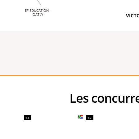
EF EDUCATION -
OATLY
VICTO
Les concu
81
82