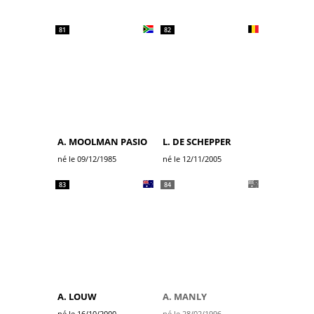
81
82
A. MOOLMAN PASIO
L. DE SCHEPPER
né le 09/12/1985
né le 12/11/2005
83
84
A. LOUW
A. MANLY
né le 16/10/2000
né le 28/02/1996