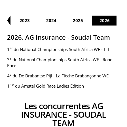
22
2023
2024
2025
2026
2026. AG Insurance - Soudal Team
er
1
du National Championships South Africa WE - ITT
e
3
du National Championships South Africa WE - Road
Race
e
4
du De Brabantse Pijl - La Flèche Brabançonne WE
e
11
du Amstel Gold Race Ladies Edition
Les concurrentes AG
INSURANCE - SOUDAL
TEAM