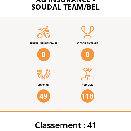
SOUDAL TEAM/BEL
SPRINT INTERMÉDIAIRE
VICTOIRE D'ÉTAPE
0
0
VICTOIRES
PODIUMS
49
118
Classement :
41