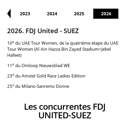
22
2023
2024
2025
2026
2026. FDJ United - SUEZ
e
10
du UAE Tour Women, de la quatrième étape du UAE
Tour Women (Al Ain Hazza Bin Zayed Stadium>Jebel
Hafeet)
e
11
du Omloop Nieuwsblad WE
e
23
du Amstel Gold Race Ladies Edition
e
25
du Milano-Sanremo Donne
Les concurrentes FDJ
UNITED-SUEZ