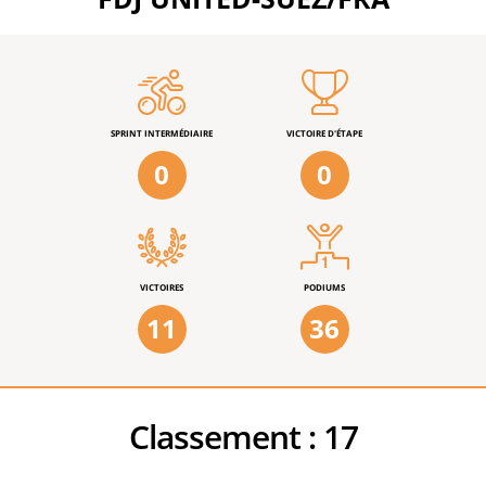
SPRINT INTERMÉDIAIRE
VICTOIRE D'ÉTAPE
0
0
VICTOIRES
PODIUMS
11
36
Classement :
17