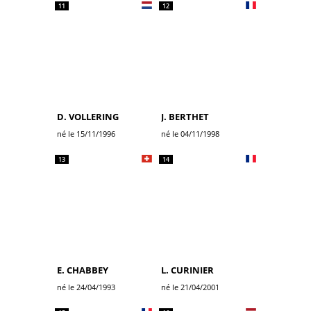
11
12
D. VOLLERING
J. BERTHET
né le 15/11/1996
né le 04/11/1998
13
14
E. CHABBEY
L. CURINIER
né le 24/04/1993
né le 21/04/2001