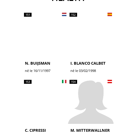
151
152
N. BUIJSMAN
I. BLANCO CALBET
né le 16/11/1997
né le 03/02/1998
153
154
C. CIPRESSI
M. MITTERWALLNER