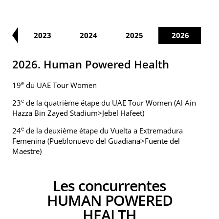
22
2023
2024
2025
2026
2026. Human Powered Health
e
19
du UAE Tour Women
e
23
de la quatrième étape du UAE Tour Women (Al Ain
Hazza Bin Zayed Stadium>Jebel Hafeet)
e
24
de la deuxième étape du Vuelta a Extremadura
Femenina (Pueblonuevo del Guadiana>Fuente del
Maestre)
Les concurrentes
HUMAN POWERED
HEALTH