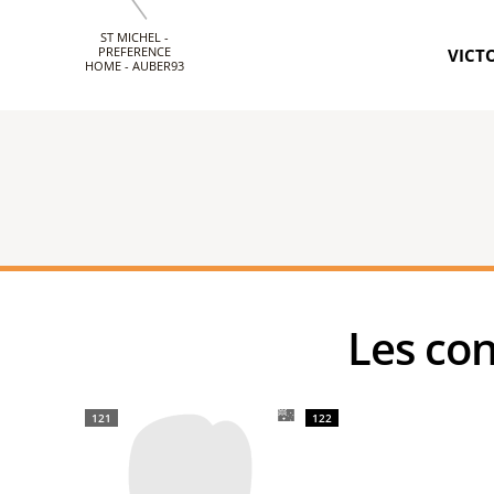
ST MICHEL -
PREFERENCE
VICTO
HOME - AUBER93
Les c
121
122