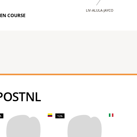
LIV-ALULA-JAYCO
EN COURSE
 POSTNL
5
126