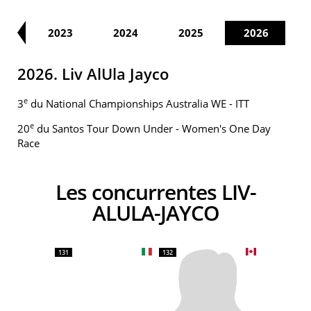
22
2023
2024
2025
2026
2026. Liv AlUla Jayco
e
3
du National Championships Australia WE - ITT
e
20
du Santos Tour Down Under - Women's One Day
Race
Les concurrentes LIV-
ALULA-JAYCO
131
132