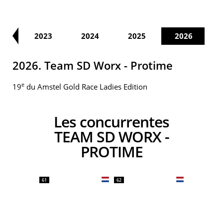
22
2023
2024
2025
2026
2026. Team SD Worx - Protime
e
19
du Amstel Gold Race Ladies Edition
Les concurrentes
TEAM SD WORX -
PROTIME
61
62