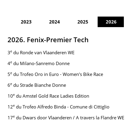
2023
2024
2025
2026
2026. Fenix-Premier Tech
e
3
du Ronde van Vlaanderen WE
e
4
du Milano-Sanremo Donne
e
5
du Trofeo Oro in Euro - Women's Bike Race
e
6
du Strade Bianche Donne
e
10
du Amstel Gold Race Ladies Edition
e
12
du Trofeo Alfredo Binda - Comune di Cittiglio
e
17
du Dwars door Vlaanderen / A travers la Flandre WE