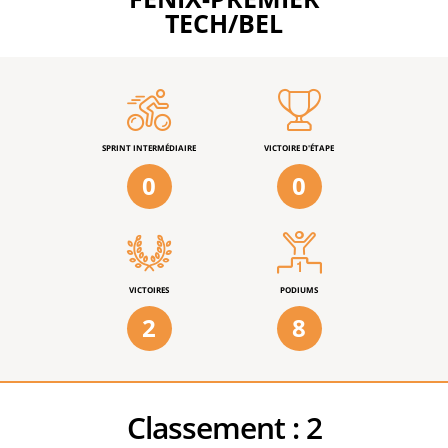
TECH/BEL
SPRINT INTERMÉDIAIRE
VICTOIRE D'ÉTAPE
0
0
VICTOIRES
PODIUMS
2
8
Classement :
2