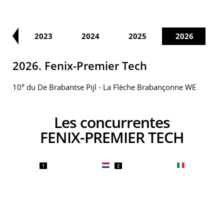
22
2023
2024
2025
2026
2026. Fenix-Premier Tech
e
10
du De Brabantse Pijl - La Flèche Brabançonne WE
Les concurrentes
FENIX-PREMIER TECH
1
2