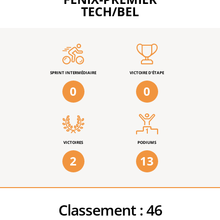
TECH/BEL
SPRINT INTERMÉDIAIRE
VICTOIRE D'ÉTAPE
0
0
VICTOIRES
PODIUMS
2
13
Classement :
46