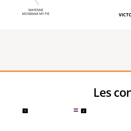
MAYENNE
MONBANA MY PIE
VICTO
Les c
1
2