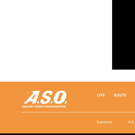
24/01/2024 - Présentation officielle des classiques Ardennaises © Province de Liège/Michel Krakowski
LIVE
ROUTE
Contacts
A.S.